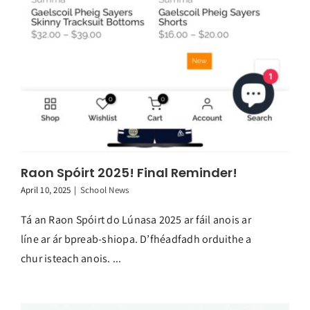
Raon Spóirt 2025! Final Reminder!
April 10, 2025
|
School News
Tá an Raon Spóirt do Lúnasa 2025 ar fáil anois ar
líne ar ár bpreab-shiopa. D’fhéadfadh orduithe a
chur isteach anois. ...