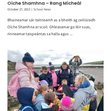
Oíche Shamhna – Rang Mícheál
October 27, 2023
|
School News
Bhaineamar sár-taitneamh as a bheith ag ceiliúradh
Oíche Shamhna ar scoil. Ghleasamar go léir suas,
rinneamar taispeántas sa halla agus ...