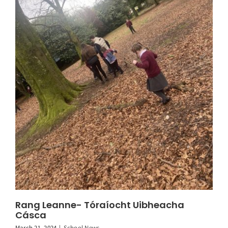
Rang Leanne- Tóraíocht Uibheacha
Cásca
March 21, 2024
|
School News