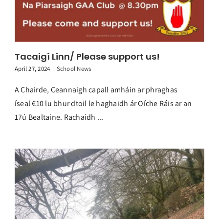
Tacaigí Linn/ Please support us!
April 27, 2024
|
School News
A Chairde, Ceannaigh capall amháin ar phraghas
íseal €10 lu bhur dtoil le haghaidh ár Oíche Ráis ar an
17ú Bealtaine. Rachaidh ...