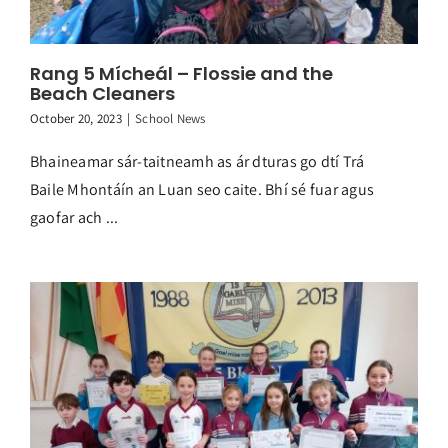
Rang 5 Mícheál – Flossie and the
Beach Cleaners
October 20, 2023
|
School News
Bhaineamar sár-taitneamh as ár dturas go dtí Trá
Baile Mhontáín an Luan seo caite. Bhí sé fuar agus
gaofar ach ...