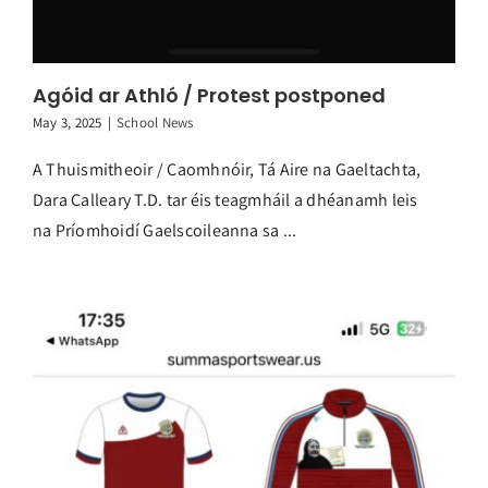
Agóid ar Athló / Protest postponed
May 3, 2025
|
School News
A Thuismitheoir / Caomhnóir, Tá Aire na Gaeltachta,
Dara Calleary T.D. tar éis teagmháil a dhéanamh leis
na Príomhoidí Gaelscoileanna sa ...