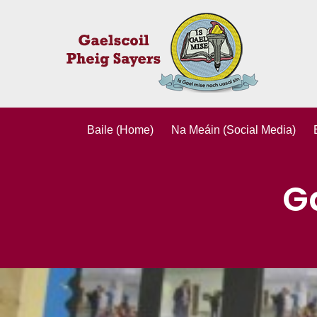
Skip
to
content
Baile (Home)
Na Meáin (Social Media)
G