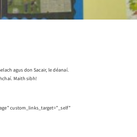
lach agus don Sacair, le déanaí.
dhchaí. Maith sibh!
mage” custom_links_target=”_self”