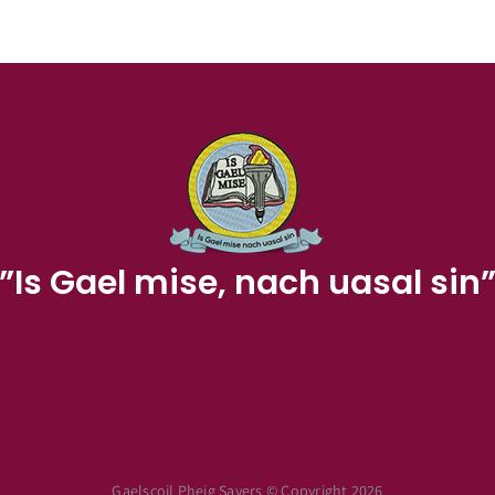
”Is Gael mise, nach uasal sin
Gaelscoil Pheig Sayers © Copyright 2026