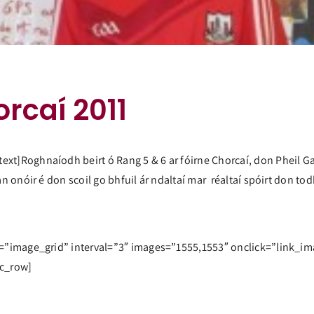
orcaí 2011
t]Roghnaíodh beirt ó Rang 5 & 6 ar fóirne Chorcaí, don Pheil Gae
n onóir é don scoil go bhfuil ár ndaltaí mar réaltaí spóirt don to
e=”image_grid” interval=”3″ images=”1555,1553″ onclick=”link_i
vc_row]