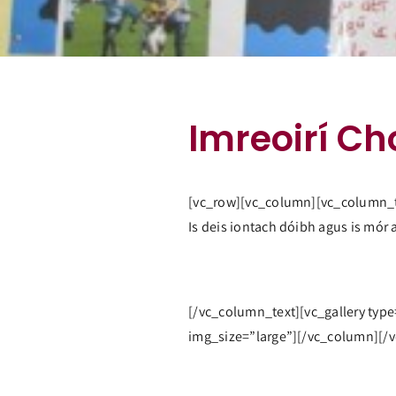
Imreoirí Ch
[vc_row][vc_column][vc_column_tex
Is deis iontach dóibh agus is mór a
[/vc_column_text][vc_gallery typ
img_size=”large”][/vc_column][/