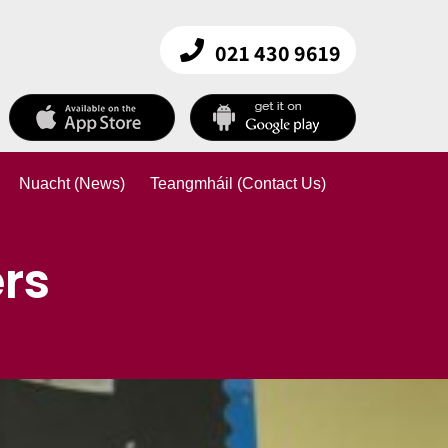
021 430 9619
Nuacht (News)
Teangmháil (Contact Us)
rs