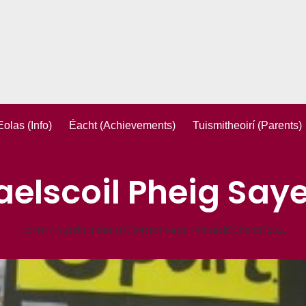
Eolas (Info)
Éacht (Achievements)
Tuismitheoirí (Parents)
aelscoil Pheig Saye
Home
/
Nuacht is deanaí / Recent News
/
Imreoirí Chorcaí 2011